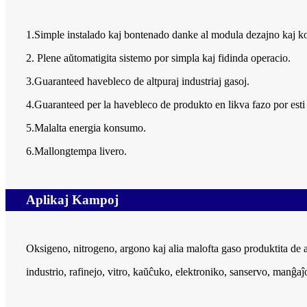
1.Simple instalado kaj bontenado danke al modula dezajno kaj k
2. Plene aŭtomatigita sistemo por simpla kaj fidinda operacio.
3.Guaranteed havebleco de altpuraj industriaj gasoj.
4.Guaranteed per la havebleco de produkto en likva fazo por esti 
5.Malalta energia konsumo.
6.Mallongtempa livero.
Aplikaj Kampoj
Oksigeno, nitrogeno, argono kaj alia malofta gaso produktita de a
industrio, rafinejo, vitro, kaŭĉuko, elektroniko, sanservo, manĝaĵo