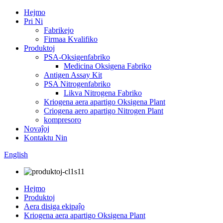
Hejmo
Pri Ni
Fabrikejo
Firmaa Kvalifiko
Produktoj
PSA-Oksigenfabriko
Medicina Oksigena Fabriko
Antigen Assay Kit
PSA Nitrogenfabriko
Likva Nitrogena Fabriko
Kriogena aera apartigo Oksigena Plant
Criogena aero apartigo Nitrogen Plant
kompresoro
Novaĵoj
Kontaktu Nin
English
Hejmo
Produktoj
Aera disiga ekipaĵo
Kriogena aera apartigo Oksigena Plant