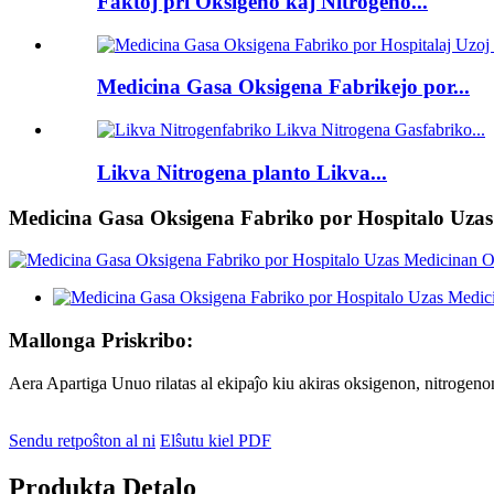
Faktoj pri Oksigeno kaj Nitrogeno...
Medicina Gasa Oksigena Fabrikejo por...
Likva Nitrogena planto Likva...
Medicina Gasa Oksigena Fabriko por Hospitalo Uza
Mallonga Priskribo:
Aera Apartiga Unuo rilatas al ekipaĵo kiu akiras oksigenon, nitrogen
Sendu retpoŝton al ni
Elŝutu kiel PDF
Produkta Detalo