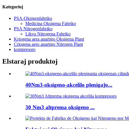
Kategorioj
PSA-Oksigenfabriko
Medicina Oksigena Fabriko
PSA Nitrogenfabriko
Likva Nitrogena Fabriko
Kriogena aera apartigo Oksigena Plant
Criogena aero apartigo Nitrogen Plant
kompresoro
Elstaraj produktoj
40Nm3-oksigeno-akcelilo plenigaĵo...
30 Nm3 altprema oksigeno ...