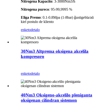
Nitrogena Kapacito
: 3-3000Nm3/h
Nitrogena pureco
: 95-99,9995 %
Eliga Premo
: 0.1-0.8Mpa (1-8bar) ĝustigebla/aŭ
kiel postulo de kliento
enketo
detalo
30Nm3 Altprema oksigena akcelila
kompresoro
enketo
detalo
40Nm3 Oksigeno-akcelilo pleniganta
oksigenan cilindran sistemon