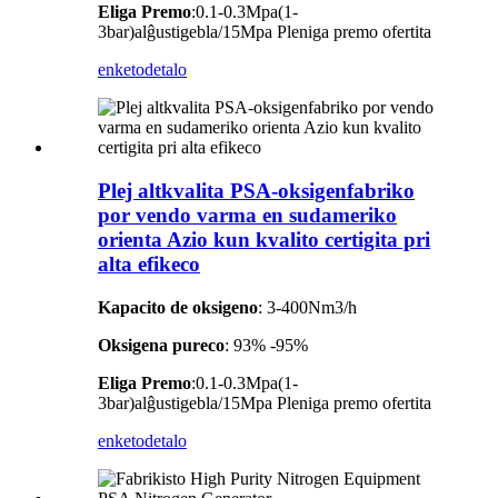
Eliga Premo
:0.1-0.3Mpa(1-
3bar)alĝustigebla/15Mpa Pleniga premo ofertita
enketo
detalo
Plej altkvalita PSA-oksigenfabriko
por vendo varma en sudameriko
orienta Azio kun kvalito certigita pri
alta efikeco
Kapacito de oksigeno
: 3-400Nm3/h
Oksigena pureco
: 93% -95%
Eliga Premo
:0.1-0.3Mpa(1-
3bar)alĝustigebla/15Mpa Pleniga premo ofertita
enketo
detalo