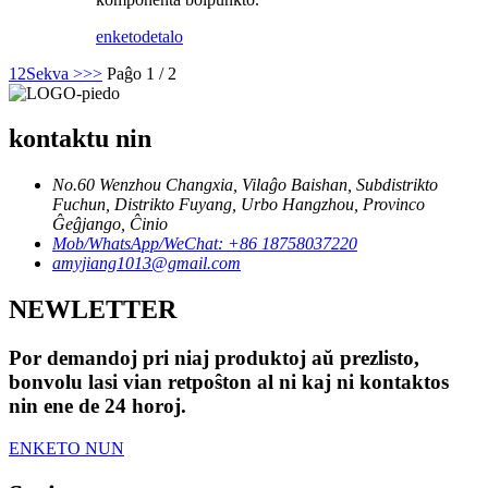
enketo
detalo
1
2
Sekva >
>>
Paĝo 1 / 2
kontaktu nin
No.60 Wenzhou Changxia, Vilaĝo Baishan, Subdistrikto
Fuchun, Distrikto Fuyang, Urbo Hangzhou, Provinco
Ĝeĝjango, Ĉinio
Mob/WhatsApp/WeChat: +86 18758037220
amyjiang1013@gmail.com
NEWLETTER
Por demandoj pri niaj produktoj aŭ prezlisto,
bonvolu lasi vian retpoŝton al ni kaj ni kontaktos
nin ene de 24 horoj.
ENKETO NUN