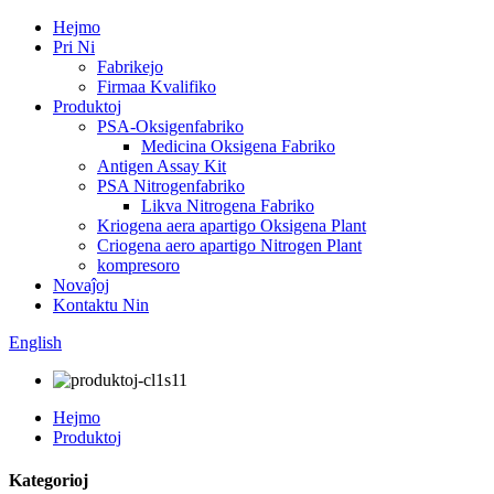
Hejmo
Pri Ni
Fabrikejo
Firmaa Kvalifiko
Produktoj
PSA-Oksigenfabriko
Medicina Oksigena Fabriko
Antigen Assay Kit
PSA Nitrogenfabriko
Likva Nitrogena Fabriko
Kriogena aera apartigo Oksigena Plant
Criogena aero apartigo Nitrogen Plant
kompresoro
Novaĵoj
Kontaktu Nin
English
Hejmo
Produktoj
Kategorioj