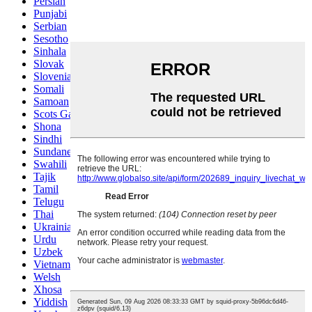
Persian
Punjabi
Serbian
Sesotho
Sinhala
Slovak
Slovenian
Somali
Samoan
Scots Gaelic
Shona
Sindhi
Sundanese
Swahili
Tajik
Tamil
Telugu
Thai
Ukrainian
Urdu
Uzbek
Vietnamese
Welsh
Xhosa
Yiddish