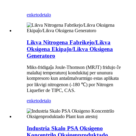
enketo
detalo
Likva Nitrogena Fabrikejo/Likva
Oksigena Ekipaĵo/Likva Oksigena
Generatoro
Miks-fridigaĵa Joule-Thomson (MRJT) fridujo ĉe
malaltaj temperaturoj kondukitaj per ununura
kompresoro kun antaŭmalvarmigo estas aplikata
por likvigi nitrogenon (-180 ℃) por Nitrogen
Liquefier de TIPC, CAS.
enketo
detalo
Industria Skalo PSA Oksigeno
Koncentrilo Oksigenproduktado