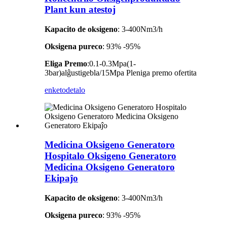
Plant kun atestoj
Kapacito de oksigeno
: 3-400Nm3/h
Oksigena pureco
: 93% -95%
Eliga Premo
:0.1-0.3Mpa(1-
3bar)alĝustigebla/15Mpa Pleniga premo ofertita
enketo
detalo
Medicina Oksigeno Generatoro
Hospitalo Oksigeno Generatoro
Medicina Oksigeno Generatoro
Ekipaĵo
Kapacito de oksigeno
: 3-400Nm3/h
Oksigena pureco
: 93% -95%