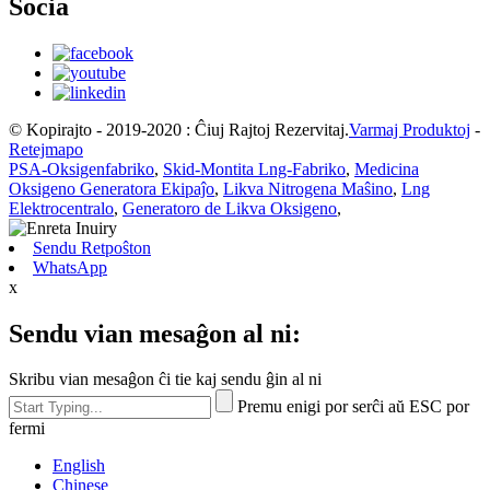
Socia
© Kopirajto - 2019-2020 : Ĉiuj Rajtoj Rezervitaj.
Varmaj Produktoj
-
Retejmapo
PSA-Oksigenfabriko
,
Skid-Montita Lng-Fabriko
,
Medicina
Oksigeno Generatora Ekipaĵo
,
Likva Nitrogena Maŝino
,
Lng
Elektrocentralo
,
Generatoro de Likva Oksigeno
,
Sendu Retpoŝton
WhatsApp
x
Sendu vian mesaĝon al ni:
Skribu vian mesaĝon ĉi tie kaj sendu ĝin al ni
Premu enigi por serĉi aŭ ESC por
fermi
English
Chinese