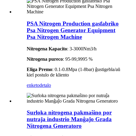
PSA Nitrogen Production gasfabriko
Psa Nitrogen Generator Equipment
Psa Nitrogen Machine
Nitrogena Kapacito
: 3-3000Nm3/h
Nitrogena pureco
: 95-99,9995 %
Eliga Premo
: 0.1-0.8Mpa (1-8bar) ĝustigebla/aŭ
kiel postulo de kliento
enketo
detalo
Surloka nitrogena pakmaŝino por
nutraĵa industrio Manĝaĵo Grada
Nitrogena Generatoro