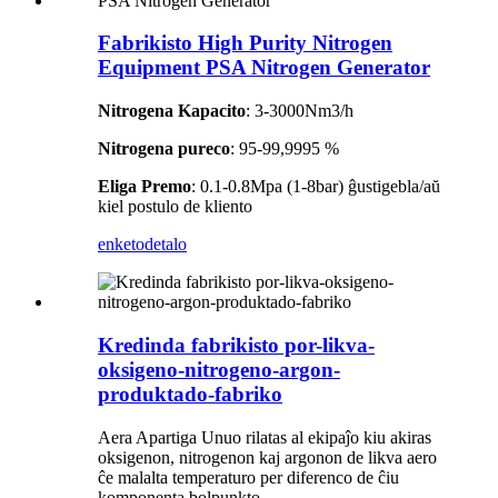
Fabrikisto High Purity Nitrogen
Equipment PSA Nitrogen Generator
Nitrogena Kapacito
: 3-3000Nm3/h
Nitrogena pureco
: 95-99,9995 %
Eliga Premo
: 0.1-0.8Mpa (1-8bar) ĝustigebla/aŭ
kiel postulo de kliento
enketo
detalo
Kredinda fabrikisto por-likva-
oksigeno-nitrogeno-argon-
produktado-fabriko
Aera Apartiga Unuo rilatas al ekipaĵo kiu akiras
oksigenon, nitrogenon kaj argonon de likva aero
ĉe malalta temperaturo per diferenco de ĉiu
komponenta bolpunkto.