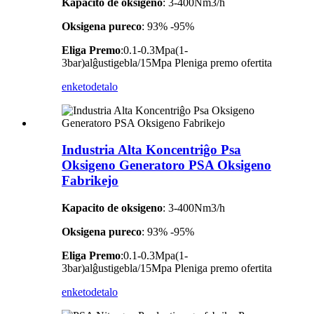
Kapacito de oksigeno
: 3-400Nm3/h
Oksigena pureco
: 93% -95%
Eliga Premo
:0.1-0.3Mpa(1-
3bar)alĝustigebla/15Mpa Pleniga premo ofertita
enketo
detalo
Industria Alta Koncentriĝo Psa
Oksigeno Generatoro PSA Oksigeno
Fabrikejo
Kapacito de oksigeno
: 3-400Nm3/h
Oksigena pureco
: 93% -95%
Eliga Premo
:0.1-0.3Mpa(1-
3bar)alĝustigebla/15Mpa Pleniga premo ofertita
enketo
detalo