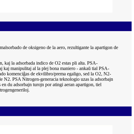
alsorbado de oksigeno de la aero, rezultigante la apartigon de
 kaj la adsorbada indico de O2 estas pli alta. PSA-
aj kaj manipulitaj al la plej bona maniero - ankaŭ tial PSA-
bado komenciĝas de ekvilibro/prema egaligo, sed la O2, N2-
 de N2. PSA Nitrogen-generacia teknologio uzas la adsorbajn
en du adsorbajn turojn por atingi aeran apartigon, tiel
itrogengeneriloj.