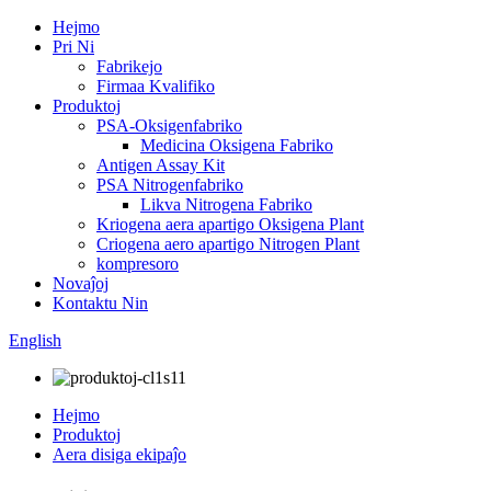
Hejmo
Pri Ni
Fabrikejo
Firmaa Kvalifiko
Produktoj
PSA-Oksigenfabriko
Medicina Oksigena Fabriko
Antigen Assay Kit
PSA Nitrogenfabriko
Likva Nitrogena Fabriko
Kriogena aera apartigo Oksigena Plant
Criogena aero apartigo Nitrogen Plant
kompresoro
Novaĵoj
Kontaktu Nin
English
Hejmo
Produktoj
Aera disiga ekipaĵo