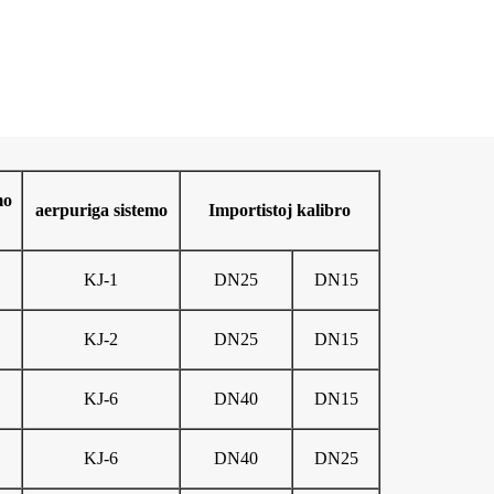
mo
aerpuriga sistemo
Importistoj kalibro
KJ-1
DN25
DN15
KJ-2
DN25
DN15
KJ-6
DN40
DN15
KJ-6
DN40
DN25