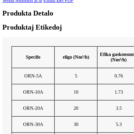
Sendu retpoŝton al ni
Elŝutu kiel PDF
Produkta Detalo
Produktaj Etikedoj
Efika gaskonsu
Specifo
eligo (Nm³/h)
(Nm³/h)
ORN-5A
5
0.76
ORN-10A
10
1.73
ORN-20A
20
3.5
ORN-30A
30
5.3