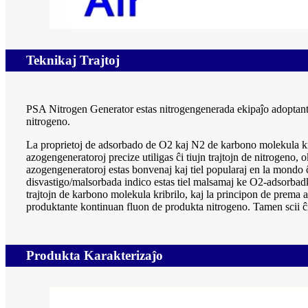
Teknikaj Trajtoj
PSA Nitrogen Generator estas nitrogengenerada ekipaĵo adoptanta
nitrogeno.
La proprietoj de adsorbado de O2 kaj N2 de karbono molekula kri
azogengeneratoroj precize utiligas ĉi tiujn trajtojn de nitrogeno, 
azogengeneratoroj estas bonvenaj kaj tiel popularaj en la mondo
disvastigo/malsorbada indico estas tiel malsamaj ke O2-adsorbad
trajtojn de karbono molekula kribrilo, kaj la principon de prema 
produktante kontinuan fluon de produkta nitrogeno. Tamen scii ĉi t
Produkta Karakterizaĵo