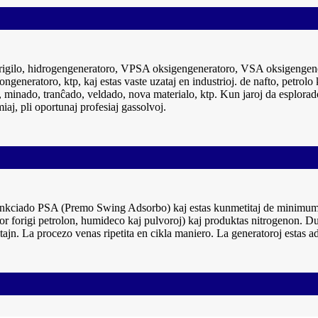
urigilo, hidrogengeneratoro, VPSA oksigengeneratoro, VSA oksigenge
generatoro, ktp, kaj estas vaste uzataj en industrioj. de nafto, petrolo 
, minado, tranĉado, veldado, nova materialo, ktp. Kun jaroj da esplorado 
miaj, pli oportunaj profesiaj gassolvoj.
 funkciado PSA (Premo Swing Adsorbo) kaj estas kunmetitaj de minimumo 
 por forigi petrolon, humideco kaj pulvoroj) kaj produktas nitrogenon. Du
ajn. La procezo venas ripetita en cikla maniero. La generatoroj estas a