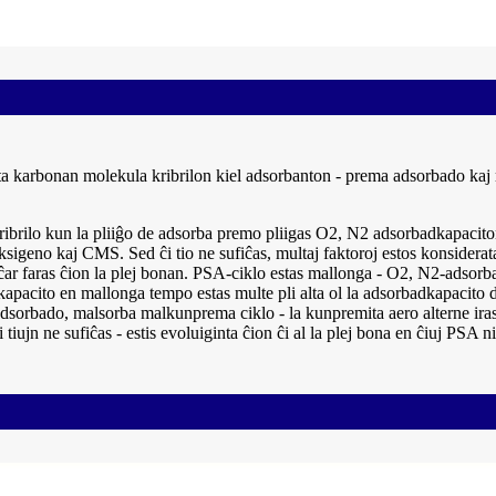
 karbonan molekula kribrilon kiel adsorbanton - prema adsorbado kaj m
brilo kun la pliiĝo de adsorba premo pliigas O2, N2 adsorbadkapaciton,
oksigeno kaj CMS. Sed ĉi tio ne sufiĉas, multaj faktoroj estos konsiderat
 ĉar faras ĉion la plej bonan. PSA-ciklo estas mallonga - O2, N2-adsor
kapacito en mallonga tempo estas multe pli alta ol la adsorbadkapacito
adsorbado, malsorba malkunprema ciklo - la kunpremita aero alterne iras 
iujn ne sufiĉas - estis evoluiginta ĉion ĉi al la plej bona en ĉiuj PSA n