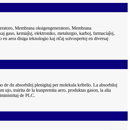
neratoro, Membrana oksigengeneratoro, Membrana
kaj gaso, kemiaĵoj, elektroniko, metalurgio, karboj, farmaciaĵoj,
en aera disiga teknologio kaj riĉaj solvospertoj en diversaj
de du absorbiloj plenigitaj per molekula kribrilo. La absorbiloj
m ujo, trairita de la kunpremita aero, produktas gason, la alia
dministritaj de PLC.