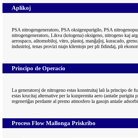
Aplikoj
PSA nitrogengeneratoro, PSA oksigenpurigilo, PSA nitrogenop
nitrogengeneratoro, Likva (kriogena) oksigeno, nitrogeno kaj argon
aerospaco, aŭtomobiloj, vitro, plastoj, manĝaĵoj, kuracado, greno
industrioj, tenas provizi niajn klientojn per pli fidindaj, pli ekono
Principo de Operacio
La generatoroj de nitrogeno estas konstruitaj laŭ la principo de
estas krucitaj alternative per la kunpremita aero (antaŭe purigita
regeneriĝas perdante al premo atmosfero la gasojn antaŭe adsorbit
Process Flow Mallonga Priskribo