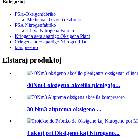
Kategorioj
PSA-Oksigenfabriko
Medicina Oksigena Fabriko
PSA Nitrogenfabriko
Likva Nitrogena Fabriko
Kriogena aera apartigo Oksigena Plant
Criogena aero apartigo Nitrogen Plant
kompresoro
Elstaraj produktoj
40Nm3-oksigeno-akcelilo plenigaĵo...
30 Nm3 altprema oksigeno ...
Faktoj pri Oksigeno kaj Nitrogeno...