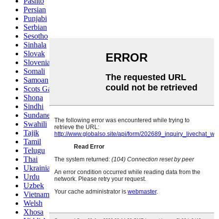
Pashto
Persian
Punjabi
Serbian
Sesotho
Sinhala
Slovak
Slovenian
Somali
Samoan
Scots Gaelic
Shona
Sindhi
Sundanese
Swahili
Tajik
Tamil
Telugu
Thai
Ukrainian
Urdu
Uzbek
Vietnamese
Welsh
Xhosa