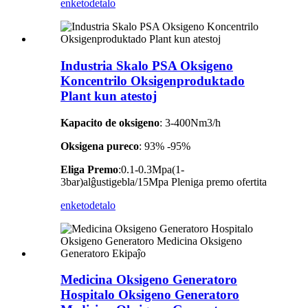
enketo
detalo
Industria Skalo PSA Oksigeno
Koncentrilo Oksigenproduktado
Plant kun atestoj
Kapacito de oksigeno
: 3-400Nm3/h
Oksigena pureco
: 93% -95%
Eliga Premo
:0.1-0.3Mpa(1-
3bar)alĝustigebla/15Mpa Pleniga premo ofertita
enketo
detalo
Medicina Oksigeno Generatoro
Hospitalo Oksigeno Generatoro