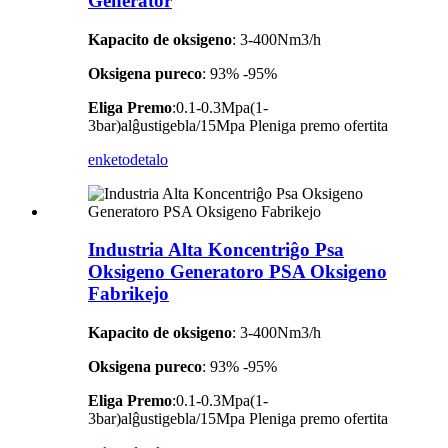
Generator
Kapacito de oksigeno
: 3-400Nm3/h
Oksigena pureco
: 93% -95%
Eliga Premo
:0.1-0.3Mpa(1-
3bar)alĝustigebla/15Mpa Pleniga premo ofertita
enketo
detalo
Industria Alta Koncentriĝo Psa
Oksigeno Generatoro PSA Oksigeno
Fabrikejo
Kapacito de oksigeno
: 3-400Nm3/h
Oksigena pureco
: 93% -95%
Eliga Premo
:0.1-0.3Mpa(1-
3bar)alĝustigebla/15Mpa Pleniga premo ofertita