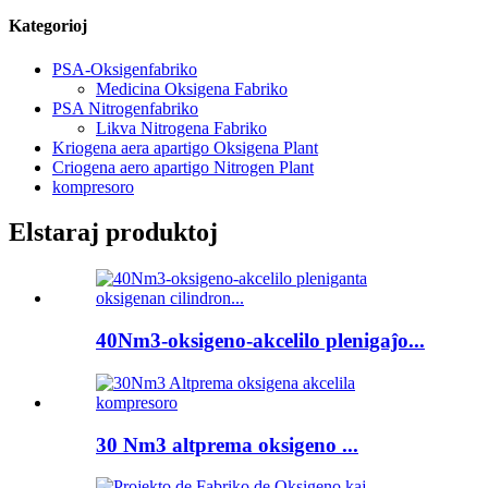
Kategorioj
PSA-Oksigenfabriko
Medicina Oksigena Fabriko
PSA Nitrogenfabriko
Likva Nitrogena Fabriko
Kriogena aera apartigo Oksigena Plant
Criogena aero apartigo Nitrogen Plant
kompresoro
Elstaraj produktoj
40Nm3-oksigeno-akcelilo plenigaĵo...
30 Nm3 altprema oksigeno ...