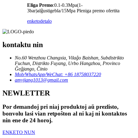
Eliga Premo
:0.1-0.3Mpa(1-
3bar)alĝustigebla/15Mpa Pleniga premo ofertita
enketo
detalo
kontaktu nin
No.60 Wenzhou Changxia, Vilaĝo Baishan, Subdistrikto
Fuchun, Distrikto Fuyang, Urbo Hangzhou, Provinco
Ĝeĝjango, Ĉinio
Mob/WhatsApp/WeChat: +86 18758037220
amyjiang1013@gmail.com
NEWLETTER
Por demandoj pri niaj produktoj aŭ prezlisto,
bonvolu lasi vian retpoŝton al ni kaj ni kontaktos
nin ene de 24 horoj.
ENKETO NUN