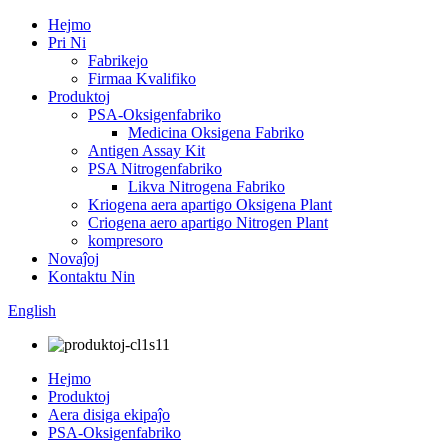
Hejmo
Pri Ni
Fabrikejo
Firmaa Kvalifiko
Produktoj
PSA-Oksigenfabriko
Medicina Oksigena Fabriko
Antigen Assay Kit
PSA Nitrogenfabriko
Likva Nitrogena Fabriko
Kriogena aera apartigo Oksigena Plant
Criogena aero apartigo Nitrogen Plant
kompresoro
Novaĵoj
Kontaktu Nin
English
Hejmo
Produktoj
Aera disiga ekipaĵo
PSA-Oksigenfabriko