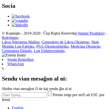
Socia
© Kopirajto - 2019-2020 : Ĉiuj Rajtoj Rezervitaj.
Varmaj Produktoj
-
Retejmapo
Likva Nitrogena Maŝino
,
Generatoro de Likva Oksigeno
,
Skid-
Montita Lng-Fabriko
,
PSA-Oksigenfabriko
,
Medicina Oksigeno
Generatora Ekipaĵo
,
Lng Elektrocentralo
,
Sendu Retpoŝton
WhatsApp
x
Sendu vian mesaĝon al ni:
Skribu vian mesaĝon ĉi tie kaj sendu ĝin al ni
Premu enigi por serĉi aŭ ESC por
fermi
English