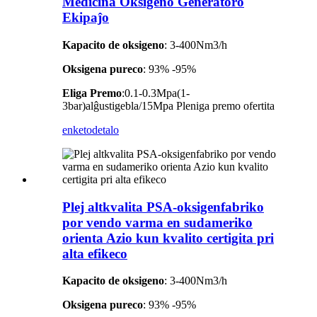
Medicina Oksigeno Generatoro
Ekipaĵo
Kapacito de oksigeno
: 3-400Nm3/h
Oksigena pureco
: 93% -95%
Eliga Premo
:0.1-0.3Mpa(1-
3bar)alĝustigebla/15Mpa Pleniga premo ofertita
enketo
detalo
Plej altkvalita PSA-oksigenfabriko
por vendo varma en sudameriko
orienta Azio kun kvalito certigita pri
alta efikeco
Kapacito de oksigeno
: 3-400Nm3/h
Oksigena pureco
: 93% -95%