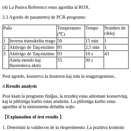
(4) La Pasiva Referenco estas agordita al ROX.
3.3 Agordo de parametroj de PCR-programo:
Paŝo
Temperaturo
Tempo
Nombro de
cikloj
(℃)
1
Inversa transskriba reago
50
15 min
1
2
Aktivigo de Taq-enzimo
95
2,5 min
1
3
Aktivigo de Taq-enzimo
93
10 s
43
Anela etendo kaj
55
30 s
fluoreskeca akiro
Post agordo, konservu la dosieron kaj rulu la reagprogramon..
4.
R
e
s
u
l
t
s
a
n
a
l
y
s
i
s
Post kiam la programo finiĝas, la rezultoj estas aŭtomate konservitaj,
kaj la plifortiga kurbo estas analizita. La plifortiga kurbo estas
agordita al la instrumenta defaŭlta sojlo.
【
E
x
p
l
a
n
a
ti
o
n
o
f
t
e
st
re
s
u
lts
】
1. Determini la validecon de la eksperimento: La pozitiva kontrolo