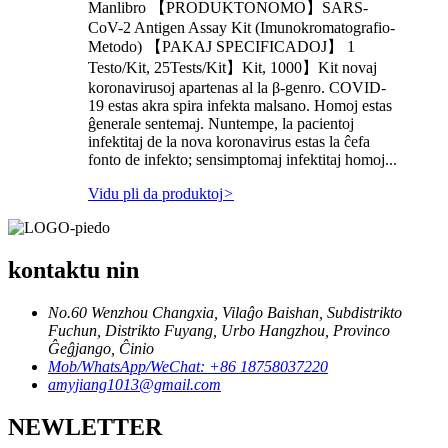
Manlibro 【PRODUKTONOMO】SARS-
CoV-2 Antigen Assay Kit (Imunokromatografio-
Metodo) 【PAKAJ SPECIFICADOJ】 1
Testo/Kit, 25Tests/Kit】Kit, 1000】Kit novaj
koronavirusoj apartenas al la β-genro. COVID-
19 estas akra spira infekta malsano. Homoj estas
ĝenerale sentemaj. Nuntempe, la pacientoj
infektitaj de la nova koronavirus estas la ĉefa
fonto de infekto; sensimptomaj infektitaj homoj...
Vidu pli da produktoj
>
kontaktu nin
No.60 Wenzhou Changxia, Vilaĝo Baishan, Subdistrikto
Fuchun, Distrikto Fuyang, Urbo Hangzhou, Provinco
Ĝeĝjango, Ĉinio
Mob/WhatsApp/WeChat: +86 18758037220
amyjiang1013@gmail.com
NEWLETTER