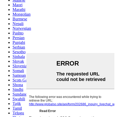
Maltese
Maori
Marathi
Mongolian
Burmese
Nepali
Norwegian
Pashto
Persian
Punjabi
Serbian
Sesotho
Sinhala
Slovak
Slovenian
Somali
Samoan
Scots Gaelic
Shona
Sindhi
Sundanese
Swahili
Tajik
Tamil
Telugu