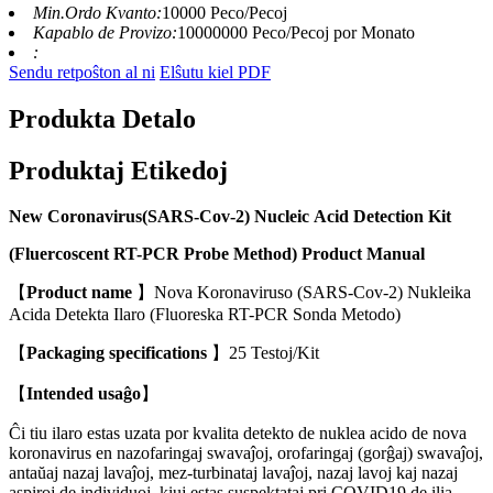
Min.Ordo Kvanto:
10000 Peco/Pecoj
Kapablo de Provizo:
10000000 Peco/Pecoj por Monato
:
Sendu retpoŝton al ni
Elŝutu kiel PDF
Produkta Detalo
Produktaj Etikedoj
N
e
w
C
oro
n
av
i
r
u
s(
S
AR
S
-
C
ov
-
2
)
N
u
c
l
e
i
c
A
c
i
d
D
e
t
ec
t
i
o
n
K
i
t
(
F
l
u
erco
s
ce
n
t
RT
-
P
CR
P
ro
b
e
M
e
t
h
o
d
)
P
ro
du
c
t
M
a
nu
a
l
【
P
roduc
t
na
m
e
】
Nova Koronaviruso (SARS-Cov-2) Nukleika
Acida Detekta Ilaro (Fluoreska RT-PCR Sonda Metodo)
【
P
ac
k
ag
i
n
g
s
p
ec
ifi
ca
ti
o
n
s
】
25 Testoj/Kit
【
I
n
t
e
nd
e
d
u
s
aĝo
】
Ĉi tiu ilaro estas uzata por kvalita detekto de nuklea acido de nova
koronavirus en nazofaringaj swavaĵoj, orofaringaj (gorĝaj) swavaĵoj,
antaŭaj nazaj lavaĵoj, mez-turbinataj lavaĵoj, nazaj lavoj kaj nazaj
aspiroj de individuoj, kiuj estas suspektataj pri COVID19 de ilia