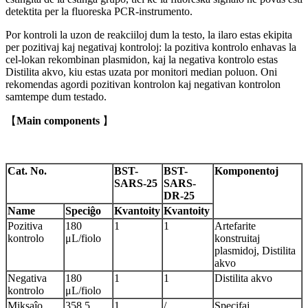
detektita per la fluoreska PCR-instrumento.
Por kontroli la uzon de reakciiloj dum la testo, la ilaro estas ekipita
per pozitivaj kaj negativaj kontroloj: la pozitiva kontrolo enhavas la
cel-lokan rekombinan plasmidon, kaj la negativa kontrolo estas
Distilita akvo, kiu estas uzata por monitori median poluon. Oni
rekomendas agordi pozitivan kontrolon kaj negativan kontrolon
samtempe dum testado.
【
M
a
i
n
co
m
ponen
ts
】
C
a
t
.
N
o
.
B
ST
-
B
ST
-
Kompon
entoj
S
AR
S
-
25
S
AR
S
-
DR
-
25
Nam
e
Spec
iĝo
Kvanto
ity
Kvanto
ity
Pozitiva
180
1
1
Artefarite
kontrolo
μL/fiolo
konstruitaj
plasmidoj, Distilita
akvo
Negativa
180
1
1
Distilita akvo
kontrolo
μL/fiolo
Miksaĵo
358,5
1
/
Specifaj