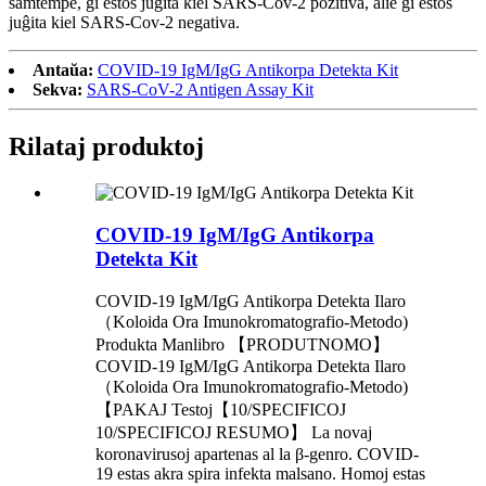
samtempe, ĝi estos juĝita kiel SARS-Cov-2 pozitiva, alie ĝi estos
juĝita kiel SARS-Cov-2 negativa.
Antaŭa:
COVID-19 IgM/IgG Antikorpa Detekta Kit
Sekva:
SARS-CoV-2 Antigen Assay Kit
Rilataj produktoj
COVID-19 IgM/IgG Antikorpa
Detekta Kit
COVID-19 IgM/IgG Antikorpa Detekta Ilaro
（Koloida Ora Imunokromatografio-Metodo)
Produkta Manlibro 【PRODUTNOMO】
COVID-19 IgM/IgG Antikorpa Detekta Ilaro
（Koloida Ora Imunokromatografio-Metodo)
【PAKAJ Testoj【10/SPECIFICOJ
10/SPECIFICOJ RESUMO】 La novaj
koronavirusoj apartenas al la β-genro. COVID-
19 estas akra spira infekta malsano. Homoj estas