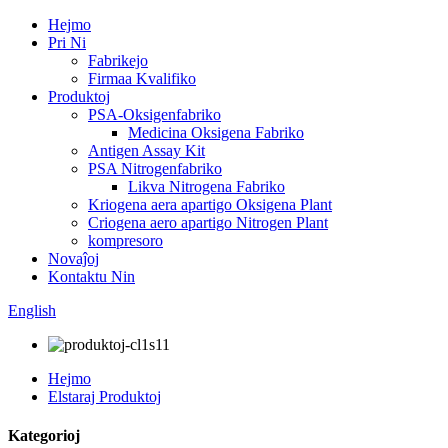
Hejmo
Pri Ni
Fabrikejo
Firmaa Kvalifiko
Produktoj
PSA-Oksigenfabriko
Medicina Oksigena Fabriko
Antigen Assay Kit
PSA Nitrogenfabriko
Likva Nitrogena Fabriko
Kriogena aera apartigo Oksigena Plant
Criogena aero apartigo Nitrogen Plant
kompresoro
Novaĵoj
Kontaktu Nin
English
Hejmo
Elstaraj Produktoj
Kategorioj