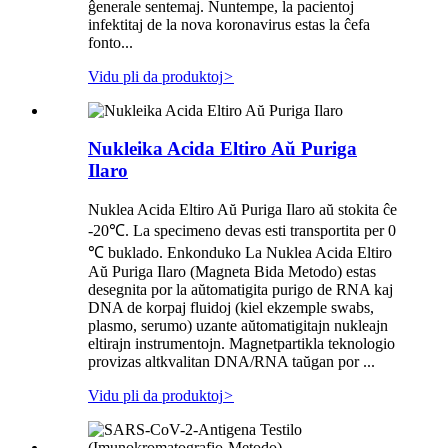
ĝenerale sentemaj. Nuntempe, la pacientoj
infektitaj de la nova koronavirus estas la ĉefa
fonto...
Vidu pli da produktoj
>
Nukleika Acida Eltiro Aŭ Puriga
Ilaro
Nuklea Acida Eltiro Aŭ Puriga Ilaro aŭ stokita ĉe
-20℃. La specimeno devas esti transportita per 0
℃ buklado. Enkonduko La Nuklea Acida Eltiro
Aŭ Puriga Ilaro (Magneta Bida Metodo) estas
desegnita por la aŭtomatigita purigo de RNA kaj
DNA de korpaj fluidoj (kiel ekzemple swabs,
plasmo, serumo) uzante aŭtomatigitajn nukleajn
eltirajn instrumentojn. Magnetpartikla teknologio
provizas altkvalitan DNA/RNA taŭgan por ...
Vidu pli da produktoj
>