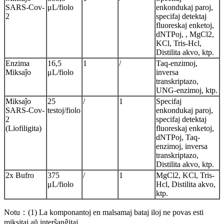
SARS-Cov-
μL/fiolo
enkondukaj paroj,
2
specifaj detektaj
fluoreskaj enketoj,
dNTPoj, , MgCl2,
KCl, Tris-Hcl,
Distilita akvo, ktp.
Enzima
16,5
1
/
Taq-enzimoj,
Miksaĵo
μL/fiolo
inversa
transkriptazo,
UNG-enzimoj, ktp.
Miksaĵo
25
/
1
Specifaj
SARS-Cov-
testoj/fiolo
enkondukaj paroj,
2
specifaj detektaj
(Liofiligita)
fluoreskaj enketoj,
dNTPoj, Taq-
enzimoj, inversa
transkriptazo,
Distilita akvo, ktp.
2x Bufro
375
/
1
MgCl2, KCl, Tris-
μL/fiolo
Hcl, Distilita akvo,
ktp.
Notu
：
(1) La komponantoj en malsamaj bataj iloj ne povas esti
miksitaj aŭ interŝanĝitaj.