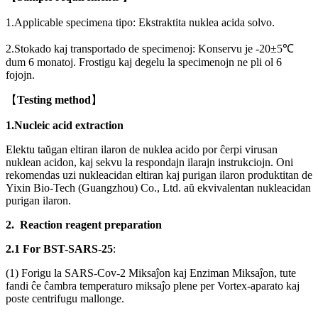
1.Applicable specimena tipo: Ekstraktita nuklea acida solvo.
2.Stokado kaj transportado de specimenoj: Konservu je -20±5℃
dum 6 monatoj. Frostigu kaj degelu la specimenojn ne pli ol 6
fojojn.
【
T
est
i
n
g
m
et
hod
】
1
.
N
u
c
l
e
i
c
a
c
i
d
e
x
t
r
a
c
ti
on
Elektu taŭgan eltiran ilaron de nuklea acido por ĉerpi virusan
nuklean acidon, kaj sekvu la respondajn ilarajn instrukciojn. Oni
rekomendas uzi nukleacidan eltiran kaj purigan ilaron produktitan de
Yixin Bio-Tech (Guangzhou) Co., Ltd. aŭ ekvivalentan nukleacidan
purigan ilaron.
2
.
R
eac
t
i
on
reage
n
t
p
re
p
ara
t
i
o
n
2
.
1
F
or
B
S
T
-
S
AR
S
-
25
:
(1) Forigu la SARS-Cov-2 Miksaĵon kaj Enziman Miksaĵon, tute
fandi ĉe ĉambra temperaturo miksaĵo plene per Vortex-aparato kaj
poste centrifugu mallonge.