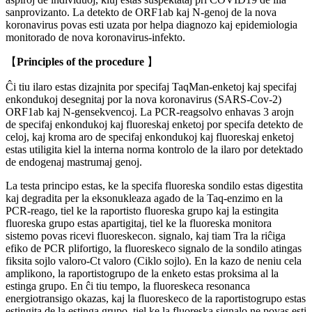
sanprovizanto. La detekto de ORF1ab kaj N-genoj de la nova
koronavirus povas esti uzata por helpa diagnozo kaj epidemiologia
monitorado de nova koronavirus-infekto.
【
P
r
i
n
c
i
p
l
e
s
o
f
t
h
e
p
roce
du
re
】
Ĉi tiu ilaro estas dizajnita por specifaj TaqMan-enketoj kaj specifaj
enkondukoj desegnitaj por la nova koronavirus (SARS-Cov-2)
ORF1ab kaj N-gensekvencoj. La PCR-reagsolvo enhavas 3 arojn
de specifaj enkondukoj kaj fluoreskaj enketoj por specifa detekto de
celoj, kaj kroma aro de specifaj enkondukoj kaj fluoreskaj enketoj
estas utiligita kiel la interna norma kontrolo de la ilaro por detektado
de endogenaj mastrumaj genoj.
La testa principo estas, ke la specifa fluoreska sondilo estas digestita
kaj degradita per la eksonukleaza agado de la Taq-enzimo en la
PCR-reago, tiel ke la raportisto fluoreska grupo kaj la estingita
fluoreska grupo estas apartigitaj, tiel ke la fluoreska monitora
sistemo povas ricevi fluoreskecon. signalo, kaj tiam Tra la riĉiga
efiko de PCR plifortigo, la fluoreskeco signalo de la sondilo atingas
fiksita sojlo valoro-Ct valoro (Ciklo sojlo). En la kazo de neniu cela
amplikono, la raportistogrupo de la enketo estas proksima al la
estinga grupo. En ĉi tiu tempo, la fluoreskeca resonanca
energiotransigo okazas, kaj la fluoreskeco de la raportistogrupo estas
estingita de la estinga grupo, tiel ke la fluoreska signalo ne povas esti