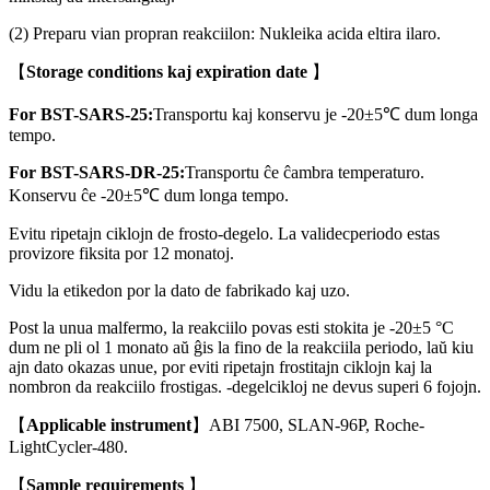
(2) Preparu vian propran reakciilon: Nukleika acida eltira ilaro.
【
S
t
o
r
ag
e
c
on
d
iti
on
s
kaj
e
xp
i
r
a
ti
on
da
t
e
】
F
or
B
S
T
-
S
AR
S
-
25
:
Transportu kaj konservu je -20±5℃ dum longa
tempo.
F
or
B
S
T
-
S
AR
S
-
DR
-
25
:
Transportu ĉe ĉambra temperaturo.
Konservu ĉe -20±5℃ dum longa tempo.
Evitu ripetajn ciklojn de frosto-degelo. La validecperiodo estas
provizore fiksita por 12 monatoj.
Vidu la etikedon por la dato de fabrikado kaj uzo.
Post la unua malfermo, la reakciilo povas esti stokita je -20±5 °C
dum ne pli ol 1 monato aŭ ĝis la fino de la reakciila periodo, laŭ kiu
ajn dato okazas unue, por eviti ripetajn frostitajn ciklojn kaj la
nombron da reakciilo frostigas. -degelcikloj ne devus superi 6 fojojn.
【
A
pp
li
ca
b
l
e
i
n
st
r
u
m
e
n
t
】
ABI 7500, SLAN-96P, Roche-
LightCycler-480.
【
S
a
m
p
l
e
re
qu
i
re
m
e
n
ts
】