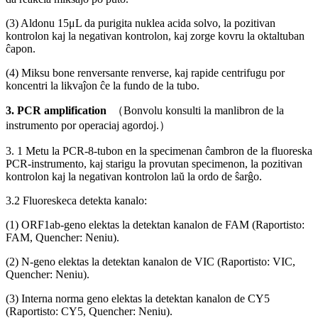
(3) Aldonu 15μL da purigita nuklea acida solvo, la pozitivan
kontrolon kaj la negativan kontrolon, kaj zorge kovru la oktaltuban
ĉapon.
(4) Miksu bone renversante renverse, kaj rapide centrifugu por
koncentri la likvaĵon ĉe la fundo de la tubo.
3
.
PCR
a
m
p
lifi
ca
ti
on
（
Bonvolu konsulti la manlibron de la
instrumento por operaciaj agordoj.
）
3. 1 Metu la PCR-8-tubon en la specimenan ĉambron de la fluoreska
PCR-instrumento, kaj starigu la provutan specimenon, la pozitivan
kontrolon kaj la negativan kontrolon laŭ la ordo de ŝarĝo.
3.2 Fluoreskeca detekta kanalo:
(1) ORF1ab-geno elektas la detektan kanalon de FAM (Raportisto:
FAM, Quencher: Neniu).
(2) N-geno elektas la detektan kanalon de VIC (Raportisto: VIC,
Quencher: Neniu).
(3) Interna norma geno elektas la detektan kanalon de CY5
(Raportisto: CY5, Quencher: Neniu).