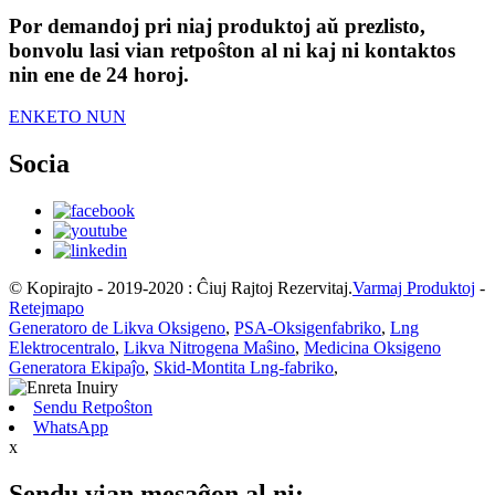
Por demandoj pri niaj produktoj aŭ prezlisto,
bonvolu lasi vian retpoŝton al ni kaj ni kontaktos
nin ene de 24 horoj.
ENKETO NUN
Socia
© Kopirajto - 2019-2020 : Ĉiuj Rajtoj Rezervitaj.
Varmaj Produktoj
-
Retejmapo
Generatoro de Likva Oksigeno
,
PSA-Oksigenfabriko
,
Lng
Elektrocentralo
,
Likva Nitrogena Maŝino
,
Medicina Oksigeno
Generatora Ekipaĵo
,
Skid-Montita Lng-fabriko
,
Sendu Retpoŝton
WhatsApp
x
Sendu vian mesaĝon al ni: