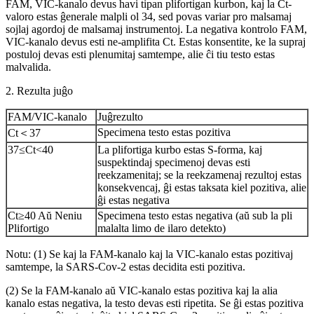
FAM, VIC-kanalo devus havi tipan plifortigan kurbon, kaj la Ct-
valoro estas ĝenerale malpli ol 34, sed povas variar pro malsamaj
sojlaj agordoj de malsamaj instrumentoj. La negativa kontrolo FAM,
VIC-kanalo devus esti ne-amplifita Ct. Estas konsentite, ke la supraj
postuloj devas esti plenumitaj samtempe, alie ĉi tiu testo estas
malvalida.
2. Rezulta juĝo
FAM/VIC-kanalo
Juĝrezulto
Specimena testo estas pozitiva
Ct＜37
37≤Ct<40
La plifortiga kurbo estas S-forma, kaj
suspektindaj specimenoj devas esti
reekzamenitaj; se la reekzamenaj rezultoj estas
konsekvencaj, ĝi estas taksata kiel pozitiva, alie
ĝi estas negativa
Ct≥40 Aŭ Neniu
Specimena testo estas negativa (aŭ sub la pli
Plifortigo
malalta limo de ilaro detekto)
Notu: (1) Se kaj la FAM-kanalo kaj la VIC-kanalo estas pozitivaj
samtempe, la SARS-Cov-2 estas decidita esti pozitiva.
(2) Se la FAM-kanalo aŭ VIC-kanalo estas pozitiva kaj la alia
kanalo estas negativa, la testo devas esti ripetita. Se ĝi estas pozitiva