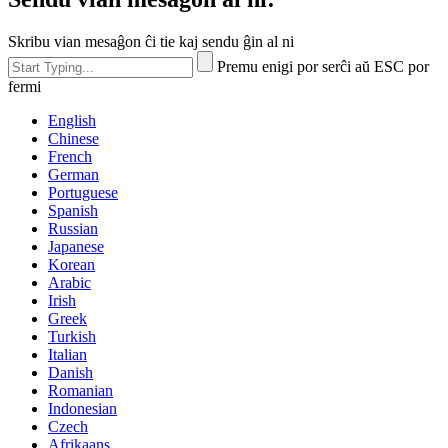
Skribu vian mesaĝon ĉi tie kaj sendu ĝin al ni
Premu enigi por serĉi aŭ ESC por
fermi
English
Chinese
French
German
Portuguese
Spanish
Russian
Japanese
Korean
Arabic
Irish
Greek
Turkish
Italian
Danish
Romanian
Indonesian
Czech
Afrikaans