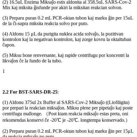
(2) 16.5uL Enzima Miksaĵo estis aldonita al 358.5uL SARS-Cov-2
Mix kaj miksita ĝisfunde por akiri la miksitan reakcian solvon.
(3) Preparu puran 0.2 mL PCR-oktan tubon kaj marku ĝin per 15uL
de la ĉi-supra miksita reakcia solvo por puto.
(4) Aldonu 15 μL da purigita nuklea acida solvaĵo, la pozitivan
kontrolon kaj la negativan kontrolon, kaj zorge kovru la oktaltuban
ĉapon.
(5) Miksu bone renversante, kaj rapide centrifugu por koncentri la
likvaĵon ĉe la fundo de la tubo.
1
2
.
2
F
or
B
S
T
-
SAR
S
-
DR
-
25
:
(1) Aldonu 375ul 2x Buffer al SARS-Cov-2 Miksaĵo ((Liofiligita)
por prepari la reakcian miksaĵon. Miksu plene per pipetaĵo kaj poste
centrifugu mallonge. （Post kiam reakcia miksaĵo estas preta, oni
rekomendas konservi ĉe -20℃ je -20℃. longtempa konservado.）
(2) Preparu puran 0.2 mL PCR-oktan tubon kaj marku ĝin per 15μL
da reakcia miksaĵo po puto.