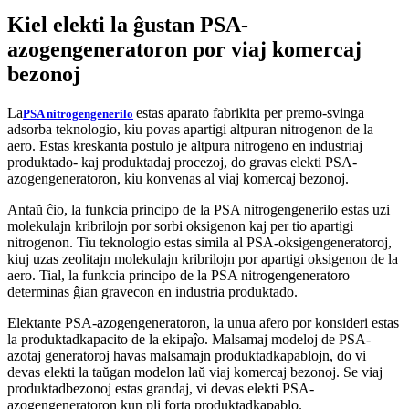
Kiel elekti la ĝustan PSA-
azogengeneratoron por viaj komercaj
bezonoj
La
estas aparato fabrikita per premo-svinga
PSA nitrogengenerilo
adsorba teknologio, kiu povas apartigi altpuran nitrogenon de la
aero. Estas kreskanta postulo je altpura nitrogeno en industriaj
produktado- kaj produktadaj procezoj, do gravas elekti PSA-
azogengeneratoron, kiu konvenas al viaj komercaj bezonoj.
Antaŭ ĉio, la funkcia principo de la PSA nitrogengenerilo estas uzi
molekulajn kribrilojn por sorbi oksigenon kaj per tio apartigi
nitrogenon. Tiu teknologio estas simila al PSA-oksigengeneratoroj,
kiuj uzas zeolitajn molekulajn kribrilojn por apartigi oksigenon de la
aero. Tial, la funkcia principo de la PSA nitrogengeneratoro
determinas ĝian gravecon en industria produktado.
Elektante PSA-azogengeneratoron, la unua afero por konsideri estas
la produktadkapacito de la ekipaĵo. Malsamaj modeloj de PSA-
azotaj generatoroj havas malsamajn produktadkapablojn, do vi
devas elekti la taŭgan modelon laŭ viaj komercaj bezonoj. Se viaj
produktadbezonoj estas grandaj, vi devas elekti PSA-
azogengeneratoron kun pli forta produktadkapablo.