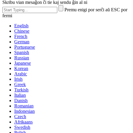
Skribu vian mesaĝon ĉi tie kaj sendu ĝin al ni
Premu enigi por serĉi aŭ ESC por
fermi
English
Chinese
French
German
Portuguese
Spanish
Russian
Japanese
Korean
Arabic
Irish
Greek
Turkish
Italian
Danish
Romanian
Indonesian
Czech
Afrikaans
Swedish
Polish