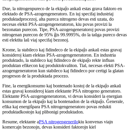
Due, la nitrogenpureco de la ekipaĵo ankaŭ estas grava faktoro en
elektado de PSA-azogengeneratoro. En iuj specifaj industriaj
produktadprocezoj, alta pureca nitrogeno devas esti uzata, do
necesas elekti PSA-azogengeneratoron, kiu povas provizi la
bezonatan purecon. Tipe, PSA-azogengeneratoroj povas provizi
nitrogenan purecon de 95% ĝis 99.9995%, do la taŭga pureco devas
esti elektita laŭ viaj specifaj bezonoj.
Krome, la stabileco kaj fidindeco de la ekipaĵo ankaŭ estas gravaj
konsideroj kiam elektas PSA-azogengeneratoron. En industria
produktado, la stabileco kaj fidindeco de ekipaĵo rekte influas
produktan efikecon kaj produktokvaliton. Tial, necesas elekti PSA-
azogengeneratoron kun stabileco kaj fidindeco por certigi la glatan
progreson de la produktada procezo.
Fine, la energikonsumo kaj bontenado kostoj de la ekipaĵo ankaŭ
estas gravaj konsideroj kiam elektante PSA nitrogeno generatoro.
Elektante PSA-azogengeneratoron, vi devas konsideri la energian
konsumon de la ekipaĵo kaj la bontenadon de la ekipaĵo. Ĝenerale,
efika kaj energiŝpara PSA nitrogengeneratoro povas redukti
produktadkostojn kaj plibonigi produktadon.
Resume, elektante a
PSA nitrogengenerilo
kiu konvenas viajn
komercajn bezonojn, devas konsideri faktorojn kiel