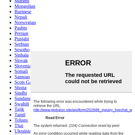
Marathi
Mongolian
Burmese
Nepali
Norwegian
Pashto
Persian
Punjabi
Serbian
Sesotho
Sinhala
Slovak
Slovenian
Somali
Samoan
Scots Gaelic
Shona
Sindhi
Sundanese
Swahili
Tajik
Tamil
Telugu
Thai
Ukrainian