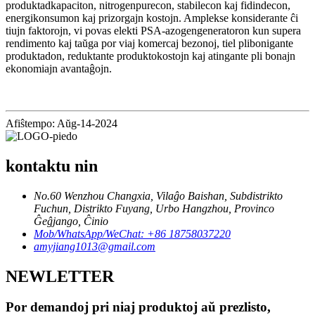
produktadkapaciton, nitrogenpurecon, stabilecon kaj fidindecon,
energikonsumon kaj prizorgajn kostojn. Amplekse konsiderante ĉi
tiujn faktorojn, vi povas elekti PSA-azogengeneratoron kun supera
rendimento kaj taŭga por viaj komercaj bezonoj, tiel plibonigante
produktadon, reduktante produktokostojn kaj atingante pli bonajn
ekonomiajn avantaĝojn.
Afiŝtempo: Aŭg-14-2024
kontaktu nin
No.60 Wenzhou Changxia, Vilaĝo Baishan, Subdistrikto
Fuchun, Distrikto Fuyang, Urbo Hangzhou, Provinco
Ĝeĝjango, Ĉinio
Mob/WhatsApp/WeChat: +86 18758037220
amyjiang1013@gmail.com
NEWLETTER
Por demandoj pri niaj produktoj aŭ prezlisto,