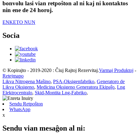
bonvolu lasi vian retpoŝton al ni kaj ni kontaktos
nin ene de 24 horoj.
ENKETO NUN
Socia
© Kopirajto - 2019-2020 : Ĉiuj Rajtoj Rezervitaj.
Varmaj Produktoj
-
Retejmapo
Likva Nitrogena Maŝino
,
PSA-Oksigenfabriko
,
Generatoro de
Likva Oksigeno
,
Medicina Oksigeno Generatora Ekipaĵo
,
Lng
Elektrocentralo
,
Skid-Montita Lng-Fabriko
,
Sendu Retpoŝton
WhatsApp
x
Sendu vian mesaĝon al ni: