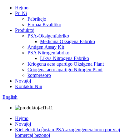
Hejmo
Pri Ni
Fabrikejo
Firmaa Kvalifiko
Produktoj
PSA-Oksigenfabriko
Medicina Oksigena Fabriko
Antigen Assay Kit
PSA Nitrogenfabriko
Likva Nitrogena Fabriko
Kriogena aera apartigo Oksigena Plant
Criogena aero apartigo Nitrogen Plant
kompresoro
Novaĵoj
Kontaktu Nin
English
Hejmo
Novaĵoj
Kiel elekti la ĝustan PSA-azogengeneratoron por viaj
komercaj bezonoj