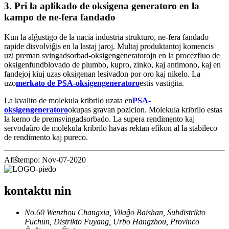
3. Pri la aplikado de oksigena generatoro en la
kampo de ne-fera fandado
Kun la alĝustigo de la nacia industria strukturo, ne-fera fandado
rapide disvolviĝis en la lastaj jaroj. Multaj produktantoj komencis
uzi preman svingadsorbad-oksigengeneratorojn en la procezfluo de
oksigenfundblovado de plumbo, kupro, zinko, kaj antimono, kaj en
fandejoj kiuj uzas oksigenan lesivadon por oro kaj nikelo. La
uzo
merkato de PSA-oksigengeneratoro
estis vastigita.
La kvalito de molekula kribrilo uzata en
PSA-
oksigengeneratoro
okupas gravan pozicion. Molekula kribrilo estas
la kerno de premsvingadsorbado. La supera rendimento kaj
servodaŭro de molekula kribrilo havas rektan efikon al la stabileco
de rendimento kaj pureco.
Afiŝtempo: Nov-07-2020
kontaktu nin
No.60 Wenzhou Changxia, Vilaĝo Baishan, Subdistrikto
Fuchun, Distrikto Fuyang, Urbo Hangzhou, Provinco