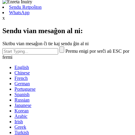
Sendu Retpoŝton
WhatsApp
x
Sendu vian mesaĝon al ni:
Skribu vian mesaĝon ĉi tie kaj sendu ĝin al ni
Premu enigi por serĉi aŭ ESC por
fermi
English
Chinese
French
German
Portuguese
Spanish
Russian
Japanese
Korean
Arabic
Irish
Greek
Turkish