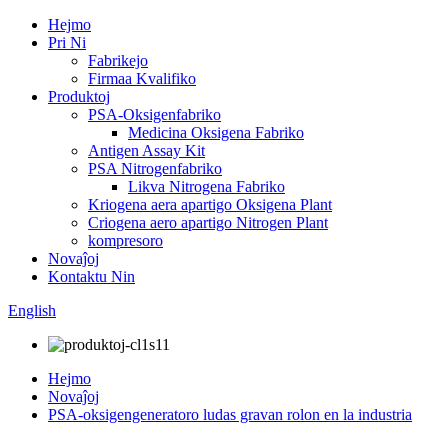
Hejmo
Pri Ni
Fabrikejo
Firmaa Kvalifiko
Produktoj
PSA-Oksigenfabriko
Medicina Oksigena Fabriko
Antigen Assay Kit
PSA Nitrogenfabriko
Likva Nitrogena Fabriko
Kriogena aera apartigo Oksigena Plant
Criogena aero apartigo Nitrogen Plant
kompresoro
Novaĵoj
Kontaktu Nin
English
Hejmo
Novaĵoj
PSA-oksigengeneratoro ludas gravan rolon en la industria