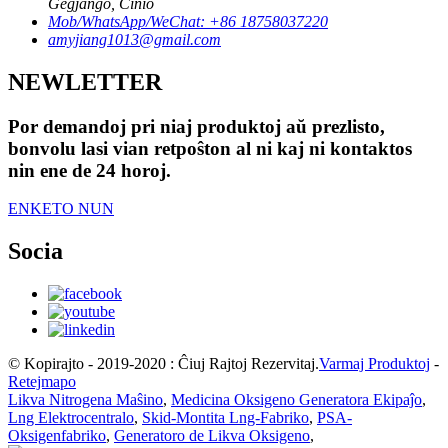
Ĝeĝjango, Ĉinio
Mob/WhatsApp/WeChat: +86 18758037220
amyjiang1013@gmail.com
NEWLETTER
Por demandoj pri niaj produktoj aŭ prezlisto,
bonvolu lasi vian retpoŝton al ni kaj ni kontaktos
nin ene de 24 horoj.
ENKETO NUN
Socia
© Kopirajto - 2019-2020 : Ĉiuj Rajtoj Rezervitaj.
Varmaj Produktoj
-
Retejmapo
Likva Nitrogena Maŝino
,
Medicina Oksigeno Generatora Ekipaĵo
,
Lng Elektrocentralo
,
Skid-Montita Lng-Fabriko
,
PSA-
Oksigenfabriko
,
Generatoro de Likva Oksigeno
,