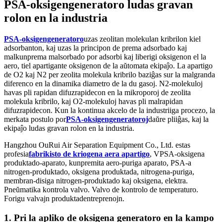
PSA-oksigengeneratoro ludas gravan
rolon en la industria
PSA-oksigengeneratoro
uzas zeolitan molekulan kribrilon kiel
adsorbanton, kaj uzas la principon de prema adsorbado kaj
malkunprema malsorbado por adsorbi kaj liberigi oksigenon el la
aero, tiel apartigante oksigenon de la aŭtomata ekipaĵo. La apartigo
de O2 kaj N2 per zeolita molekula kribrilo baziĝas sur la malgranda
diferenco en la dinamika diametro de la du gasoj. N2-molekuloj
havas pli rapidan difuzrapidecon en la mikroporoj de zeolita
molekula kribrilo, kaj O2-molekuloj havas pli malrapidan
difuzrapidecon. Kun la kontinua akcelo de la industriiga procezo, la
merkata postulo por
PSA-oksigengeneratoroj
daŭre pliiĝas, kaj la
ekipaĵo ludas gravan rolon en la industria.
Hangzhou OuRui Air Separation Equipment Co., Ltd. estas
profesia
fabrikisto de kriogena aera apartigo
, VPSA-oksigena
produktado-aparato, kunpremita aero-puriga aparato, PSA-a
nitrogen-produktado, oksigena produktada, nitrogena-puriga,
membran-disiga nitrogen-produktado kaj oksigena, elektra.
Pneŭmatika kontrola valvo. Valvo de kontrolo de temperaturo.
Forigu valvajn produktadentreprenojn.
1. Pri la apliko de oksigena generatoro en la kampo