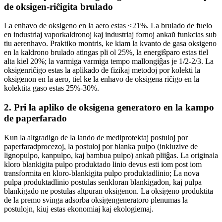
de oksigen-riĉigita brulado
La enhavo de oksigeno en la aero estas ≤21%. La brulado de fuelo
en industriaj vaporkaldronoj kaj industriaj fornoj ankaŭ funkcias sub
tiu aerenhavo. Praktiko montris, ke kiam la kvanto de gasa oksigeno
en la kaldrono brulado atingas pli ol 25%, la energiŝparo estas tiel
alta kiel 20%; la varmiga varmiga tempo mallongiĝas je 1/2-2/3. La
oksigenriĉigo estas la aplikado de fizikaj metodoj por kolekti la
oksigenon en la aero, tiel ke la enhavo de oksigena riĉigo en la
kolektita gaso estas 25%-30%.
2. Pri la apliko de oksigena generatoro en la kampo
de paperfarado
Kun la altgradigo de la lando de mediprotektaj postuloj por
paperfaradprocezoj, la postuloj por blanka pulpo (inkluzive de
lignopulpo, kanpulpo, kaj bambua pulpo) ankaŭ pliiĝas. La originala
kloro blankigita pulpo produktado linio devus esti iom post iom
transformita en kloro-blankigita pulpo produktadlinio; La nova
pulpa produktadlinio postulas senkloran blankigadon, kaj pulpa
blankigado ne postulas altpuran oksigenon. La oksigeno produktita
de la premo svinga adsorba oksigengeneratoro plenumas la
postulojn, kiuj estas ekonomiaj kaj ekologiemaj.