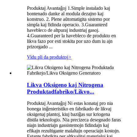
Produktaj Avantaĝoj 1.Simple instalado kaj
bontenado danke al modula dezajno kaj
konstruo. 2. Plene aŭtomatigita sistemo por
simpla kaj fidinda operacio. 3.Guaranteed
havebleco de altpuraj industriaj gasoj.
4.Guaranteed per la havebleco de produkto en
likva fazo por esti stokita por uzo dum iu ajn
prizorgado ...
Vidu pli da produktoj
>
Likva Oksigeno kaj Nitrogena
Produktadfabriko/Likvo...
Produktaj Avantaĝoj Ni estas konataj pro nia
bonega inĝenieristiko en fabrikado de likvaj
oksigenaj plantoj, kiuj baziĝas sur kriogena
distila teknologio. Nia precizeca desegnado faras
niajn industriajn gassistemojn fidindajn kaj
efikajn rezultigante malaltajn operaciajn kostojn.
Estante fabrikita per altkvalitaj materialoj kaj