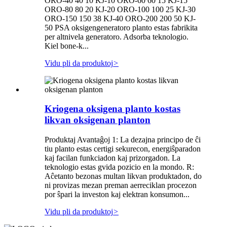
ORO-40 40 10 KJ-10 ORO-60 60 15 KJ-15
ORO-80 80 20 KJ-20 ORO-100 100 25 KJ-30
ORO-150 150 38 KJ-40 ORO-200 200 50 KJ-
50 PSA oksigengeneratoro planto estas fabrikita
per altnivela generatoro. Adsorba teknologio.
Kiel bone-k...
Vidu pli da produktoj
>
Kriogena oksigena planto kostas
likvan oksigenan planton
Produktaj Avantaĝoj 1: La dezajna principo de ĉi
tiu planto estas certigi sekurecon, energiŝparadon
kaj facilan funkciadon kaj prizorgadon. La
teknologio estas gvida pozicio en la mondo. R:
Aĉetanto bezonas multan likvan produktadon, do
ni provizas mezan preman aerreciklan procezon
por ŝpari la investon kaj elektran konsumon...
Vidu pli da produktoj
>