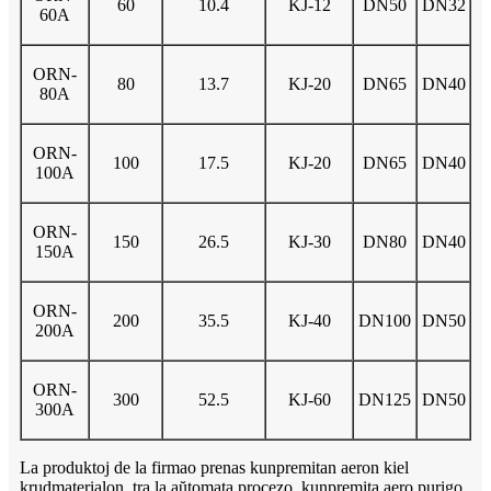
60
10.4
KJ-12
DN50
DN32
60A
ORN-
80
13.7
KJ-20
DN65
DN40
80A
ORN-
100
17.5
KJ-20
DN65
DN40
100A
ORN-
150
26.5
KJ-30
DN80
DN40
150A
ORN-
200
35.5
KJ-40
DN100
DN50
200A
ORN-
300
52.5
KJ-60
DN125
DN50
300A
La produktoj de la firmao prenas kunpremitan aeron kiel
krudmaterialon, tra la aŭtomata procezo, kunpremita aero purigo,