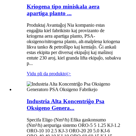
Kriogena tipo miniskala aera
apartiga planto ...
Produktaj Avantaĝoj Nia kompanio estas
engaĝita kiel fabrikisto kaj provizanto de
kriogena aera apartiga planto, PSA-
oksigeno/nitrogena planto, alt-malplena kriogena
likva tanko & petrolŝipo kaj kemiaĵo. Ĝi ankaŭ
estas ekipita per diversaj ekipaĵoj kaj maŝinoj
entute 230 aroj, kiel granda lifta ekipaĵo, subakva
p...
Vidu pli da produktoj
>
Industria Alta Koncentriĝo Psa
Oksigeno Genera...
Specifa Eligo (Nm³/h) Efika gaskonsumo
(Nm³/h) aerpuriga sistemo ORO-5 5 1.25 KJ-1.2
ORO-10 10 2.5 KJ-3 ORO-20 20 5.0 KJ-6