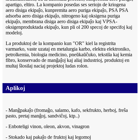
apartigo, eltiro. La kompanio posedas ses seriojn de kriogena
aero disiga ekipaĵo, kunpremita aero puriga ekipaĵo, PSA PSA
adsorba aero disiga ekipaĵo, nitrogeno kaj oksigena puriga
ekipaĵo, membrana disiga aero disiga ekipaĵo kaj VPSA-
oksigenproduktada ekipaĵo, kun pli ol 200 specoj de specifoj kaj
modeloj.
La produktoj de la kompanio kun "OR" kiel la registrita
varmarko, vaste uzataj en metalurgia karbo, elektra elektroniko,
petrolkemia, biologia medicino, pneŭkaŭĉuko, tekstila kaj kemia
fibro, konservado de manĝaĵoj kaj aliaj industrioj, produktoj en
multaj ŝlosilaj naciaj projektoj ludas rolon.
Aplikoj
- Manĝpakaĵo (fromaĝo, salamo, kafo, sekfrukto, herboj, freŝa
pasto, pretaj manĝoj, sandviĉoj, ktp..)
- Enboteligi vinon, oleon, akvon, vinagron
- Stokado kaj pakaĵo de fruktoj kaj legomoj