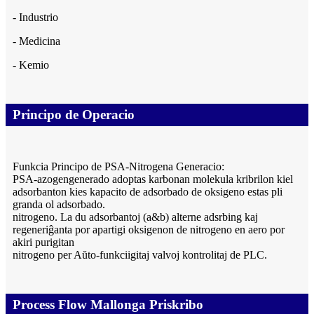
- Industrio
- Medicina
- Kemio
Principo de Operacio
Funkcia Principo de PSA-Nitrogena Generacio:
PSA-azogengenerado adoptas karbonan molekula kribrilon kiel
adsorbanton kies kapacito de adsorbado de oksigeno estas pli
granda ol adsorbado.
nitrogeno. La du adsorbantoj (a&b) alterne adsrbing kaj
regeneriĝanta por apartigi oksigenon de nitrogeno en aero por
akiri purigitan
nitrogeno per Aŭto-funkciigitaj valvoj kontrolitaj de PLC.
Process Flow Mallonga Priskribo