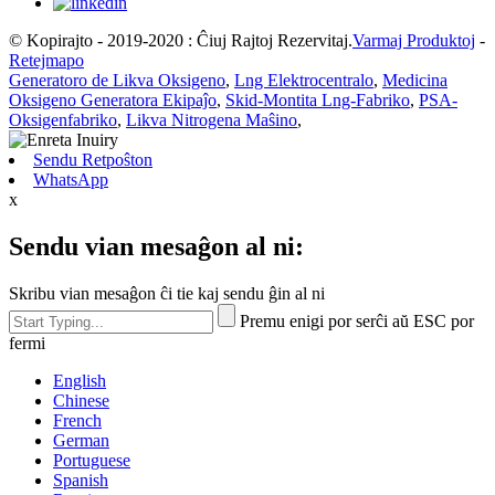
© Kopirajto - 2019-2020 : Ĉiuj Rajtoj Rezervitaj.
Varmaj Produktoj
-
Retejmapo
Generatoro de Likva Oksigeno
,
Lng Elektrocentralo
,
Medicina
Oksigeno Generatora Ekipaĵo
,
Skid-Montita Lng-Fabriko
,
PSA-
Oksigenfabriko
,
Likva Nitrogena Maŝino
,
Sendu Retpoŝton
WhatsApp
x
Sendu vian mesaĝon al ni:
Skribu vian mesaĝon ĉi tie kaj sendu ĝin al ni
Premu enigi por serĉi aŭ ESC por
fermi
English
Chinese
French
German
Portuguese
Spanish