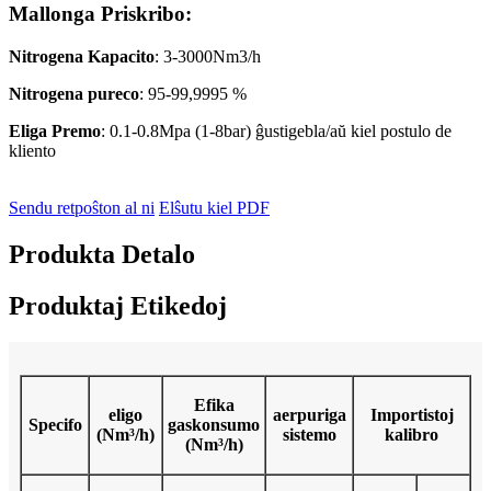
Mallonga Priskribo:
Nitrogena Kapacito
: 3-3000Nm3/h
Nitrogena pureco
: 95-99,9995 %
Eliga Premo
: 0.1-0.8Mpa (1-8bar) ĝustigebla/aŭ kiel postulo de
kliento
Sendu retpoŝton al ni
Elŝutu kiel PDF
Produkta Detalo
Produktaj Etikedoj
Efika
eligo
aerpuriga
Importistoj
Specifo
gaskonsumo
(Nm³/h)
sistemo
kalibro
(Nm³/h)