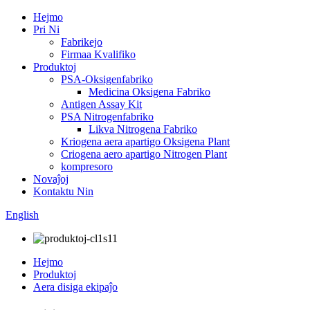
Hejmo
Pri Ni
Fabrikejo
Firmaa Kvalifiko
Produktoj
PSA-Oksigenfabriko
Medicina Oksigena Fabriko
Antigen Assay Kit
PSA Nitrogenfabriko
Likva Nitrogena Fabriko
Kriogena aera apartigo Oksigena Plant
Criogena aero apartigo Nitrogen Plant
kompresoro
Novaĵoj
Kontaktu Nin
English
Hejmo
Produktoj
Aera disiga ekipaĵo