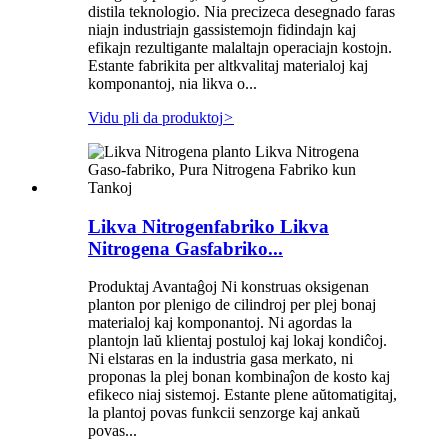
distila teknologio. Nia precizeca desegnado faras
niajn industriajn gassistemojn fidindajn kaj
efikajn rezultigante malaltajn operaciajn kostojn.
Estante fabrikita per altkvalitaj materialoj kaj
komponantoj, nia likva o...
Vidu pli da produktoj
>
Likva Nitrogenfabriko Likva
Nitrogena Gasfabriko...
Produktaj Avantaĝoj Ni konstruas oksigenan
planton por plenigo de cilindroj per plej bonaj
materialoj kaj komponantoj. Ni agordas la
plantojn laŭ klientaj postuloj kaj lokaj kondiĉoj.
Ni elstaras en la industria gasa merkato, ni
proponas la plej bonan kombinaĵon de kosto kaj
efikeco niaj sistemoj. Estante plene aŭtomatigitaj,
la plantoj povas funkcii senzorge kaj ankaŭ
povas...