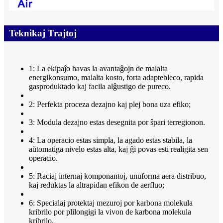
Teknikaj Trajtoj
1: La ekipaĵo havas la avantaĝojn de malalta
energikonsumo, malalta kosto, forta adaptebleco, rapida
gasproduktado kaj facila alĝustigo de pureco.
2: Perfekta proceza dezajno kaj plej bona uza efiko;
3: Modula dezajno estas desegnita por ŝpari terregionon.
4: La operacio estas simpla, la agado estas stabila, la
aŭtomatiga nivelo estas alta, kaj ĝi povas esti realigita sen
operacio.
5: Raciaj internaj komponantoj, unuforma aera distribuo,
kaj reduktas la altrapidan efikon de aerfluo;
6: Specialaj protektaj mezuroj por karbona molekula
kribrilo por plilongigi la vivon de karbona molekula
kribrilo.