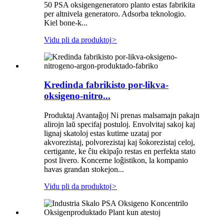
50 PSA oksigengeneratoro planto estas fabrikita
per altnivela generatoro. Adsorba teknologio.
Kiel bone-k...
Vidu pli da produktoj
>
Kredinda fabrikisto por-likva-
oksigeno-nitro...
Produktaj Avantaĝoj Ni prenas malsamajn pakajn
alirojn laŭ specifaj postuloj. Envolvitaj sakoj kaj
lignaj skatoloj estas kutime uzataj por
akvorezistaj, polvorezistaj kaj ŝokorezistaj celoj,
certigante, ke ĉiu ekipaĵo restas en perfekta stato
post livero. Koncerne loĝistikon, la kompanio
havas grandan stokejon...
Vidu pli da produktoj
>