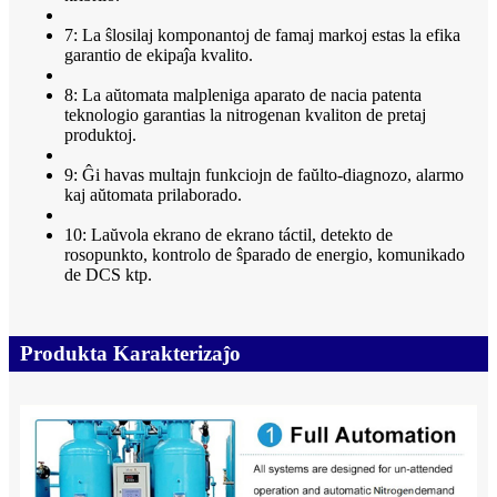
7: La ŝlosilaj komponantoj de famaj markoj estas la efika
garantio de ekipaĵa kvalito.
8: La aŭtomata malpleniga aparato de nacia patenta
teknologio garantias la nitrogenan kvaliton de pretaj
produktoj.
9: Ĝi havas multajn funkciojn de faŭlto-diagnozo, alarmo
kaj aŭtomata prilaborado.
10: Laŭvola ekrano de ekrano táctil, detekto de
rosopunkto, kontrolo de ŝparado de energio, komunikado
de DCS ktp.
Produkta Karakterizaĵo