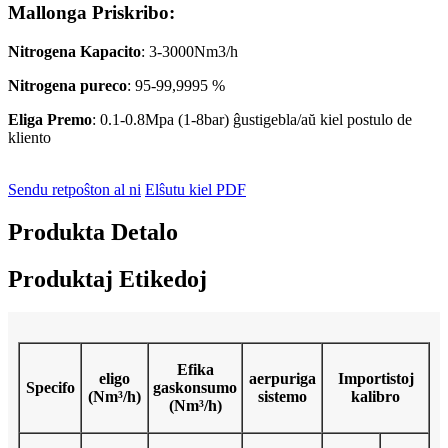
Mallonga Priskribo:
Nitrogena Kapacito
: 3-3000Nm3/h
Nitrogena pureco
: 95-99,9995 %
Eliga Premo
: 0.1-0.8Mpa (1-8bar) ĝustigebla/aŭ kiel postulo de
kliento
Sendu retpoŝton al ni
Elŝutu kiel PDF
Produkta Detalo
Produktaj Etikedoj
Efika
eligo
aerpuriga
Importistoj
Specifo
gaskonsumo
(Nm³/h)
sistemo
kalibro
(Nm³/h)