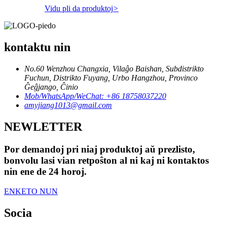
Vidu pli da produktoj
>
kontaktu nin
No.60 Wenzhou Changxia, Vilaĝo Baishan, Subdistrikto
Fuchun, Distrikto Fuyang, Urbo Hangzhou, Provinco
Ĝeĝjango, Ĉinio
Mob/WhatsApp/WeChat: +86 18758037220
amyjiang1013@gmail.com
NEWLETTER
Por demandoj pri niaj produktoj aŭ prezlisto,
bonvolu lasi vian retpoŝton al ni kaj ni kontaktos
nin ene de 24 horoj.
ENKETO NUN
Socia