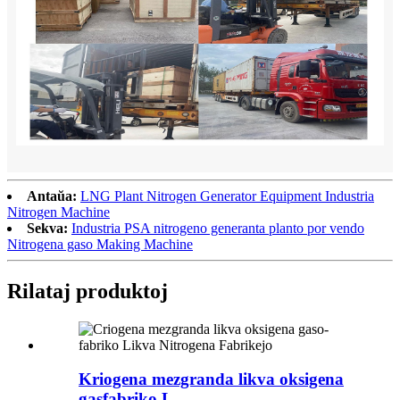
Antaŭa:
LNG Plant Nitrogen Generator Equipment Industria
Nitrogen Machine
Sekva:
Industria PSA nitrogeno generanta planto por vendo
Nitrogena gaso Making Machine
Rilataj produktoj
Kriogena mezgranda likva oksigena
gasfabriko L...