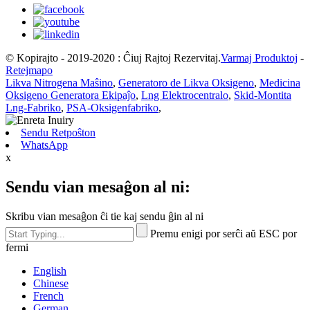
© Kopirajto - 2019-2020 : Ĉiuj Rajtoj Rezervitaj.
Varmaj Produktoj
-
Retejmapo
Likva Nitrogena Maŝino
,
Generatoro de Likva Oksigeno
,
Medicina
Oksigeno Generatora Ekipaĵo
,
Lng Elektrocentralo
,
Skid-Montita
Lng-Fabriko
,
PSA-Oksigenfabriko
,
Sendu Retpoŝton
WhatsApp
x
Sendu vian mesaĝon al ni:
Skribu vian mesaĝon ĉi tie kaj sendu ĝin al ni
Premu enigi por serĉi aŭ ESC por
fermi
English
Chinese
French
German