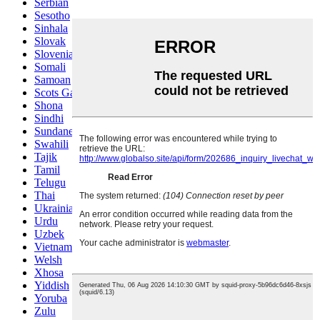
Serbian
Sesotho
Sinhala
Slovak
Slovenian
Somali
Samoan
Scots Gaelic
Shona
Sindhi
Sundanese
Swahili
Tajik
Tamil
Telugu
Thai
Ukrainian
Urdu
Uzbek
Vietnamese
Welsh
Xhosa
Yiddish
Yoruba
Zulu