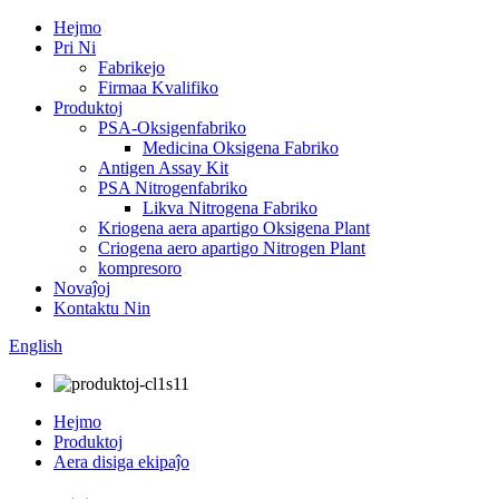
Hejmo
Pri Ni
Fabrikejo
Firmaa Kvalifiko
Produktoj
PSA-Oksigenfabriko
Medicina Oksigena Fabriko
Antigen Assay Kit
PSA Nitrogenfabriko
Likva Nitrogena Fabriko
Kriogena aera apartigo Oksigena Plant
Criogena aero apartigo Nitrogen Plant
kompresoro
Novaĵoj
Kontaktu Nin
English
Hejmo
Produktoj
Aera disiga ekipaĵo