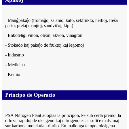
- Manĝpakaĵo (fromaĝo, salamo, kafo, sekfrukto, herboj, freŝa
pasto, pretaj manĝoj, sandviĉoj, ktp..)
- Enboteligi vinon, oleon, akvon, vinagron
- Stokado kaj pakaĵo de fruktoj kaj legomoj
- Industrio
- Medicina
- Kemio
Principo de Operacio
PSA Nitrogen Plant adoptas la principon, ke sub certa premo, la
difuzaj rapidoj de oksigeno kaj nitrogeno estas sufiĉe malsamaj
sur karbona molekula kribrilo. En mallonga tempo, oksigena