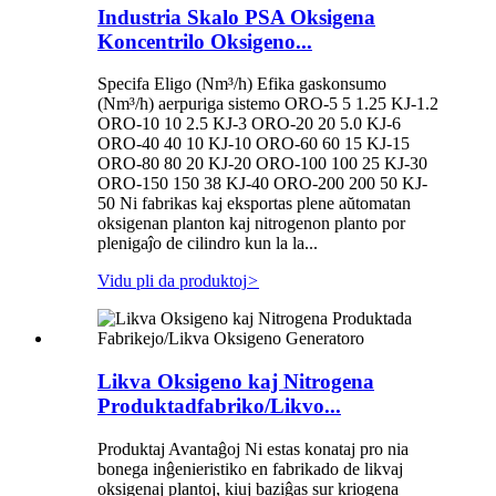
Industria Skalo PSA Oksigena
Koncentrilo Oksigeno...
Specifa Eligo (Nm³/h) Efika gaskonsumo
(Nm³/h) aerpuriga sistemo ORO-5 5 1.25 KJ-1.2
ORO-10 10 2.5 KJ-3 ORO-20 20 5.0 KJ-6
ORO-40 40 10 KJ-10 ORO-60 60 15 KJ-15
ORO-80 80 20 KJ-20 ORO-100 100 25 KJ-30
ORO-150 150 38 KJ-40 ORO-200 200 50 KJ-
50 Ni fabrikas kaj eksportas plene aŭtomatan
oksigenan planton kaj nitrogenon planto por
plenigaĵo de cilindro kun la la...
Vidu pli da produktoj
>
Likva Oksigeno kaj Nitrogena
Produktadfabriko/Likvo...
Produktaj Avantaĝoj Ni estas konataj pro nia
bonega inĝenieristiko en fabrikado de likvaj
oksigenaj plantoj, kiuj baziĝas sur kriogena