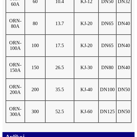
60
10.4
KJ-12
DN50
DN32
60A
ORN-
80
13.7
KJ-20
DN65
DN40
80A
ORN-
100
17.5
KJ-20
DN65
DN40
100A
ORN-
150
26.5
KJ-30
DN80
DN40
150A
ORN-
200
35.5
KJ-40
DN100
DN50
200A
ORN-
300
52.5
KJ-60
DN125
DN50
300A
Aplikoj