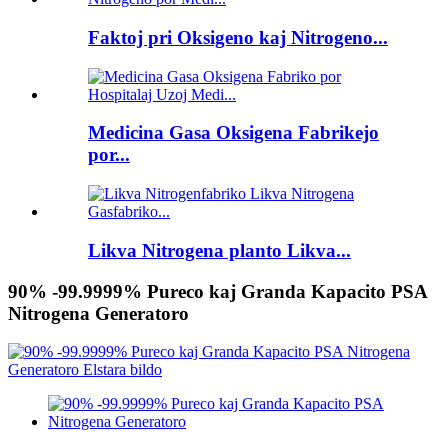
Faktoj pri Oksigeno kaj Nitrogeno...
Medicina Gasa Oksigena Fabrikejo
por...
Likva Nitrogena planto Likva...
90% -99.9999% Pureco kaj Granda Kapacito PSA
Nitrogena Generatoro