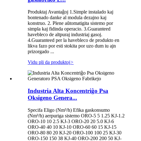
Produktaj Avantaĝoj 1.Simple instalado kaj
bontenado danke al modula dezajno kaj
konstruo. 2. Plene aŭtomatigita sistemo por
simpla kaj fidinda operacio. 3.Guaranteed
havebleco de altpuraj industriaj gasoj.
4.Guaranteed per la havebleco de produkto en
likva fazo por esti stokita por uzo dum iu ajn
prizorgado ...
Vidu pli da produktoj
>
Industria Alta Koncentriĝo Psa
Oksigeno Genera...
Specifa Eligo (Nm³/h) Efika gaskonsumo
(Nm³/h) aerpuriga sistemo ORO-5 5 1.25 KJ-1.2
ORO-10 10 2.5 KJ-3 ORO-20 20 5.0 KJ-6
ORO-40 40 10 KJ-10 ORO-60 60 15 KJ-15
ORO-80 80 20 KJ-20 ORO-100 100 25 KJ-30
ORO-150 150 38 KJ-40 ORO-200 200 50 KJ-